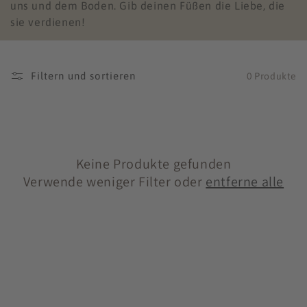
i
uns und dem Boden. Gib deinen Füßen die Liebe, die
sie verdienen!
e
:
Filtern und sortieren
0 Produkte
Keine Produkte gefunden
Verwende weniger Filter oder
entferne alle