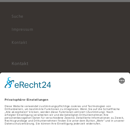
Suche
Impressum
Kontakt
Kontakt
Judengasse 6
96450 Coburg
Telefon: 015231906020
E-Mail:
aridash.ehrsam@freenet.de
Facebook
Instagram