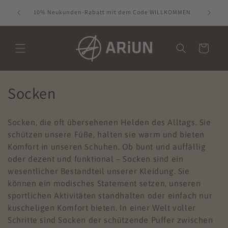
Direkt
30% Ra
zum
10% Neukunden-Rabatt mit dem Code WILLKOMMEN
Inhalt
Warenkorb
K
Socken
a
Socken, die oft übersehenen Helden des Alltags. Sie
t
schützen unsere Füße, halten sie warm und bieten
e
Komfort in unseren Schuhen. Ob bunt und auffällig
oder dezent und funktional – Socken sind ein
g
wesentlicher Bestandteil unserer Kleidung. Sie
können ein modisches Statement setzen, unseren
o
sportlichen Aktivitäten standhalten oder einfach nur
r
kuscheligen Komfort bieten. In einer Welt voller
Schritte sind Socken der schützende Puffer zwischen