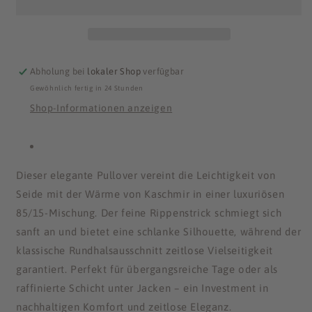
aus
aus
Seide-
Seide-
Kaschmir
Kaschmir
Abholung bei
lokaler Shop
verfügbar
Gewöhnlich fertig in 24 Stunden
Shop-Informationen anzeigen
Dieser elegante Pullover vereint die Leichtigkeit von
Seide mit der Wärme von Kaschmir in einer luxuriösen
85/15-Mischung. Der feine Rippenstrick schmiegt sich
sanft an und bietet eine schlanke Silhouette, während der
klassische Rundhalsausschnitt zeitlose Vielseitigkeit
garantiert. Perfekt für übergangsreiche Tage oder als
raffinierte Schicht unter Jacken – ein Investment in
nachhaltigen Komfort und zeitlose Eleganz.